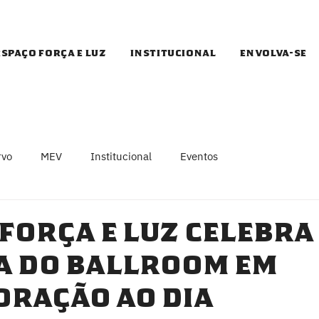
Espaço Força e Luz
Institucional
Envolva-se
rvo
MEV
Institucional
Eventos
Força e Luz celebra
a do Ballroom em
ração ao Dia