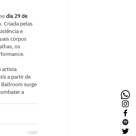
no 
dia 29 de 
. Criada pelas 
istência e 
quais corpos 
alhas, os 
rformance.  
artista 
s a partir de 
o Ballroom surge 
combater a 