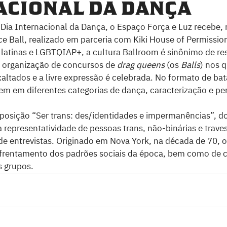
acional da Dança
a Internacional da Dança, o Espaço Força e Luz recebe, 
e Ball, realizado em parceria com Kiki House of Permission
atinas e LGBTQIAP+, a cultura Ballroom é sinônimo de res
a organização de concursos de
 drag queens
 (os 
Balls
) nos 
altados e a livre expressão é celebrada. No formato de bat
m em diferentes categorias de dança, caracterização e pe
posição “Ser trans: des/identidades e impermanências”, do 
representatividade de pessoas trans, não-binárias e travesti
 de entrevistas. Originado em Nova York, na década de 70, 
frentamento dos padrões sociais da época, bem como de 
 grupos.  