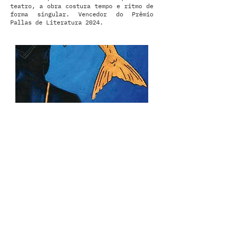
teatro, a obra costura tempo e ritmo de
forma singular. Vencedor do Prêmio
Pallas de Literatura 2024.
encontro DOIS
(16.07.2026)
O rio que me corta
por dentro
de Raul Damasceno
Em Carrasco, Cícero vive a espera anual