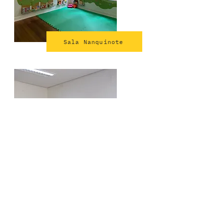
Sala Nanquinote
Sala O Elefante Basílio